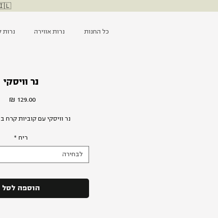
🇮🇱 ליבנו עם כוחות הביטחון, מאחלים החלמה לפצועים ומייחלים ל
כל החנות
נרות אווירה
נרות ק
נר וויסקי
מחי
נר וויסקי עם קוביות קרח ב
ריח
*
לבחירה
הוספה לסל