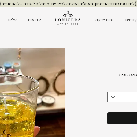
שובם של החטופים 🇮🇱
ינוחים
נרות יציקה
סדנאות
עלינו
ר
כוס זכוכית