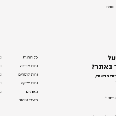
על
כל החנות
נ
 באתר?
נרות אווירה
נ
נרות קינוחים
נ
יות חדשות,
נרות יציקה
נ
מארזים
נ
פחה
מוצרי טיהור