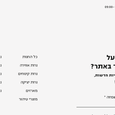
על
כל החנות
נ
 באתר?
נרות אווירה
נ
נרות קינוחים
נ
יות חדשות,
נרות יציקה
נ
מארזים
נ
פחה
מוצרי טיהור