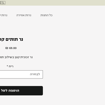
🇮🇱 ליבנו עם כוחות הביטחון, מאחלים החלמה לפצועים ומייחלים ל
כל החנות
נרות אווירה
נרות ק
נר תותים קט
מחיר
נר זכוכית קטן בשילוב תות
ריח
*
לבחירה
הוספה לסל