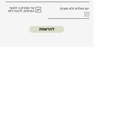
אני מסכימ.ה לתנאי
יום הולדת (לא חובה)
השימוש, לרבות דיוור
להרשמה
כל החנות
סדנאות
נרות אווירה
עלינו
נרות קינוחים
משלוחים
נרות יציקה
החזרות והחלפות
מארזים
שאלות ותשובות
מוצרי טיהור
תקנון האתר
אזהרות ובטיחות
נרות קוקטיילים
נגישות
נרות קונדיטוריה
צור קשר
נרות קינוחים בכוס
נרות בצורת חיות