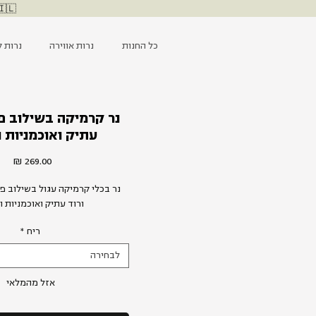
🇮🇱 ליבנו עם כוחות הביטחון, מאחלים החלמה לפצועים ומייחלים ל
כל החנות
נרות אווירה
נרות ק
נר קרמיקה בשילוב פר
עתיק ואוכמניות ו
מחי
נר בכלי קרמיקה עגול בשילוב פר
ורוד עתיק ואוכמניות ו
ריח
*
לבחירה
אזל מהמלאי