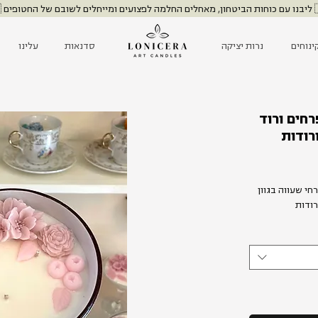
שובם של החטופים 🇮🇱
ינוחים
נרות יציקה
סדנאות
עלינו
חים ורוד
רודות
ר
חי שעווה בגוון
רודות