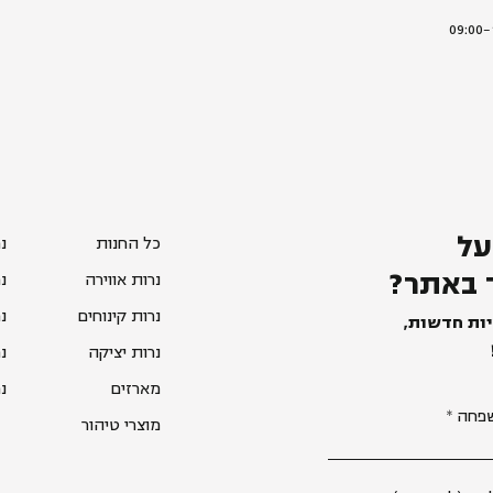
על
כל החנות
נ
 באתר?
נרות אווירה
נ
נרות קינוחים
נ
יות חדשות,
נרות יציקה
נ
מארזים
נ
פחה
מוצרי טיהור