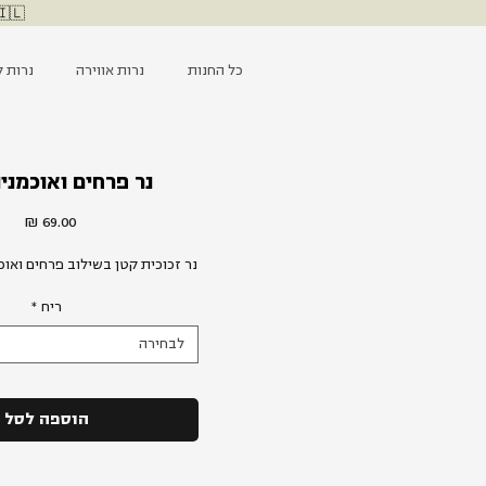
🇮🇱 ליבנו עם כוחות הביטחון, מאחלים החלמה לפצועים ומייחלים ל
כל החנות
נרות אווירה
נרות ק
נר פרחים ואוכמני
מחיר
נר זכוכית קטן בשילוב פרחים ואוכמ
ריח
*
לבחירה
הוספה לסל