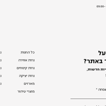
על
כל החנות
נ
 באתר?
נרות אווירה
נ
נרות קינוחים
נ
יות חדשות,
נרות יציקה
נ
מארזים
נ
פחה
מוצרי טיהור