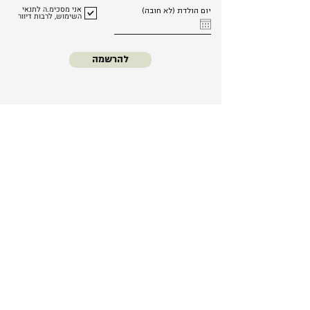
אני מסכימ.ה לתנאי
יום הולדת (לא חובה)
השימוש, לרבות דיוור
להרשמה
כל החנות
סדנאות
נרות אווירה
עלינו
נרות קינוחים
משלוחים
נרות יציקה
החזרות והחלפות
מארזים
שאלות ותשובות
מוצרי טיהור
תקנון האתר
אזהרות ובטיחות
נרות קוקטיילים
נגישות
נרות קונדיטוריה
צור קשר
נרות קינוחים בכוס
נרות בצורת חיות