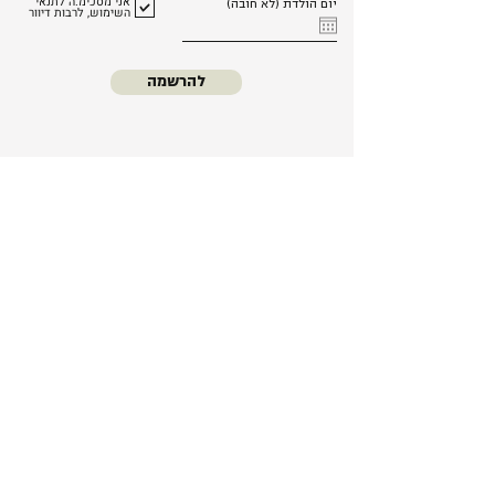
אני מסכימ.ה לתנאי
יום הולדת (לא חובה)
השימוש, לרבות דיוור
להרשמה
כל החנות
סדנאות
נרות אווירה
עלינו
נרות קינוחים
משלוחים
נרות יציקה
החזרות והחלפות
מארזים
שאלות ותשובות
מוצרי טיהור
תקנון האתר
אזהרות ובטיחות
נרות קוקטיילים
נגישות
נרות קונדיטוריה
צור קשר
נרות קינוחים בכוס
נרות בצורת חיות
נרות דקורטיביים