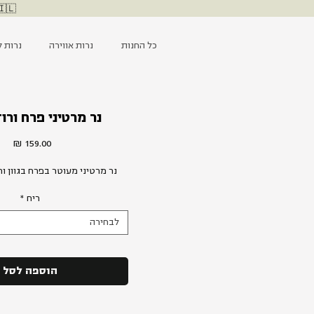
🇮🇱 ליבנו עם כוחות הביטחון, מאחלים החלמה לפצועים ומייחלים ל
כל החנות
נרות אווירה
נרות ק
נר מרטיני פרח ורו
מחי
נר מרטיני מעוטר בפרח בגוון ור
ריח
*
לבחירה
הוספה לסל