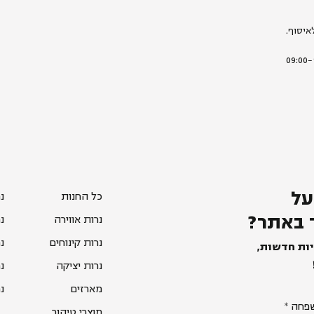
איסוף.
על
כל החנות
נ
 באתר?
נרות אווירה
נ
נרות קינוחים
נ
יות חדשות,
נרות יציקה
נ
מארזים
נ
פחה
מוצרי טיהור