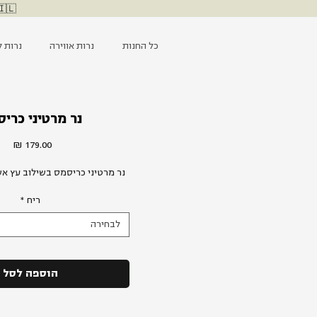
🇮🇱 ליבנו עם כוחות הביטחון, מאחלים החלמה לפצועים ומייחלים ל
כל החנות
נרות אווירה
נרות ק
נר מרטיני כרי
מחי
נר מרטיני כריסמס בשילוב עץ אשו
ריח
*
לבחירה
הוספה לסל