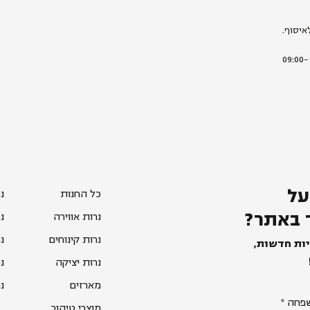
איסוף.
על
כל החנות
נ
 באתר?
נרות אווירה
נ
נרות קינוחים
נ
יות חדשות,
נרות יציקה
נ
מארזים
נ
פחה
מוצרי טיהור