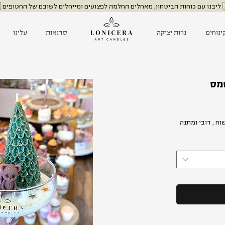
שובם של החטופים 🇮🇱
ינוחים
נרות יציקה
סדנאות
עלינו
סמס
ר
ח , דובי ומתנה