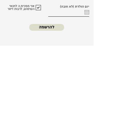
אני מסכימ.ה לתנאי
יום הולדת (לא חובה)
השימוש, לרבות דיוור
להרשמה
כל החנות
סדנאות
נרות אווירה
עלינו
נרות קינוחים
משלוחים
נרות יציקה
החזרות והחלפות
מארזים
שאלות ותשובות
מוצרי טיהור
תקנון האתר
אזהרות ובטיחות
נרות קוקטיילים
נגישות
נרות קונדיטוריה
צור קשר
נרות קינוחים בכוס
נרות בצורת חיות