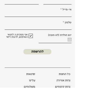
אי-מייל
טלפון
אני מסכימ.ה לתנאי
יום הולדת (לא חובה)
השימוש, לרבות דיוור
להרשמה
כל החנות
סדנאות
נרות אווירה
עלינו
נרות קינוחים
משלוחים
נרות יציקה
החזרות והחלפות
מארזים
שאלות ותשובות